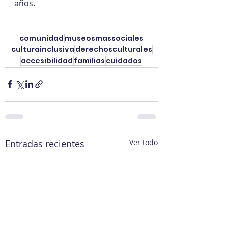
años.
comunidad
museosmassociales
culturainclusiva
derechosculturales
accesibilidad
familias
cuidados
Entradas recientes
Ver todo