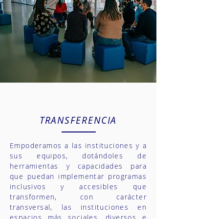
TRANSFERENCIA
Empoderamos a las instituciones y a
sus equipos, dotándoles de
herramientas y capacidades para
que puedan implementar programas
inclusivos y accesibles que
transformen, con carácter
transversal, las instituciones en
espacios más sociales, diversos e